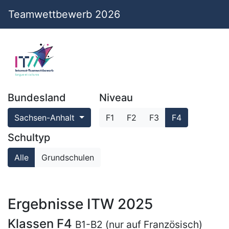
Teamwettbewerb 2026
Bundesland
Niveau
Sachsen-Anhalt
F1
F2
F3
F4
Schultyp
Alle
Grundschulen
Ergebnisse ITW 2025
Klassen F4
B1-B2 (nur auf Französisch)