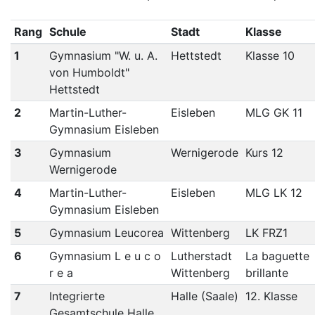
Rang
Schule
Stadt
Klasse
1
Gymnasium "W. u. A.
Hettstedt
Klasse 10
von Humboldt"
Hettstedt
2
Martin-Luther-
Eisleben
MLG GK 11
Gymnasium Eisleben
3
Gymnasium
Wernigerode
Kurs 12
Wernigerode
4
Martin-Luther-
Eisleben
MLG LK 12
Gymnasium Eisleben
5
Gymnasium Leucorea
Wittenberg
LK FRZ1
6
Gymnasium L e u c o
Lutherstadt
La baguette
r e a
Wittenberg
brillante
7
Integrierte
Halle (Saale)
12. Klasse
Gesamtschule Halle