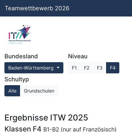
Teamwettbewerb 2026
Bundesland
Niveau
Baden-Württemberg
F1
F2
F3
F4
Schultyp
Alle
Grundschulen
Ergebnisse ITW 2025
Klassen F4
B1-B2 (nur auf Französisch)