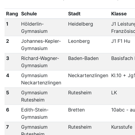
Rang
Schule
Stadt
Klasse
1
Hölderlin-
Heidelberg
J1 Leistun
Gymnasium
Französis
2
Johannes-Kepler-
Leonberg
J1 F1 Hu
Gymnasium
3
Richard-Wagner-
Baden-Baden
Basisfach
Gymnasium
4
Gymnasium
Neckartenzlingen
Kl.10 + Jg
Neckartenzlingen
5
Gymnasium
Rutesheim
LK
Rutesheim
6
Edith-Stein-
Bretten
10abc - au
Gymnasium
7
Gymnasium
Rutesheim
Kursstufe
Rutesheim