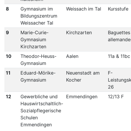
8
Gymnasium im
Weissach im Tal
Kursstufe
Bildungszentrum
Weissacher Tal
9
Marie-Curie-
Kirchzarten
Baguettes
Gymnasium
allemande
Kirchzarten
10
Theodor-Heuss-
Aalen
11a & 11bc
Gymnasium
11
Eduard-Mörike-
Neuenstadt am
F-
Gymnasium
Kocher
Leistungs
26
12
Gewerbliche und
Emmendingen
12/13 F
Hauswirtschaltlich-
Sozialpflegerische
Schulen
Emmendingen