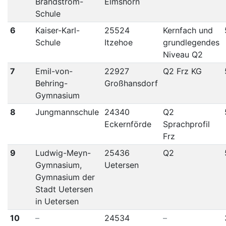
Brändström-
Elmshorn
Schule
6
Kaiser-Karl-
25524
Kernfach und
Schule
Itzehoe
grundlegendes
Niveau Q2
7
Emil-von-
22927
Q2 Frz KG
Behring-
Großhansdorf
Gymnasium
8
Jungmannschule
24340
Q2
Eckernförde
Sprachprofil
Frz
9
Ludwig-Meyn-
25436
Q2
Gymnasium,
Uetersen
Gymnasium der
Stadt Uetersen
in Uetersen
10
–
24534
–