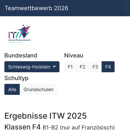
Teamwettbewerb 2026
Bundesland
Niveau
Schleswig-Holstein
F1
F2
F3
F4
Schultyp
Alle
Grundschulen
Ergebnisse ITW 2025
Klassen F4
B1-B2 (nur auf Französisch)