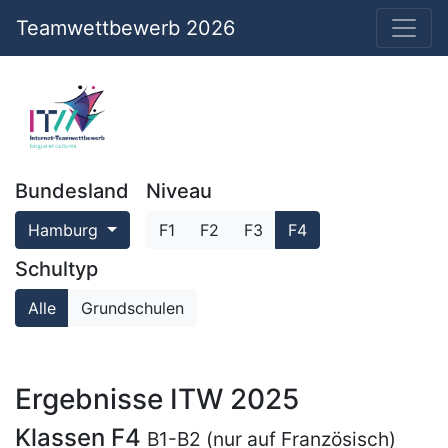
Teamwettbewerb 2026
Bundesland
Niveau
Hamburg
F1
F2
F3
F4
Schultyp
Alle
Grundschulen
Ergebnisse ITW 2025
Klassen F4
B1-B2 (nur auf Französisch)