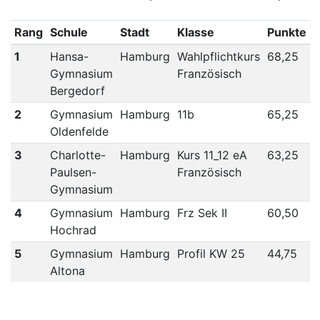
Rang
Schule
Stadt
Klasse
Punkte
1
Hansa-
Hamburg
Wahlpflichtkurs
68,25
Gymnasium
Französisch
Bergedorf
2
Gymnasium
Hamburg
11b
65,25
Oldenfelde
3
Charlotte-
Hamburg
Kurs 11_12 eA
63,25
Paulsen-
Französisch
Gymnasium
4
Gymnasium
Hamburg
Frz Sek II
60,50
Hochrad
5
Gymnasium
Hamburg
Profil KW 25
44,75
Altona