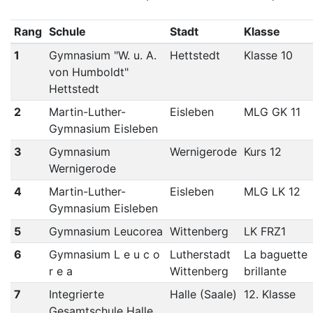
Rang
Schule
Stadt
Klasse
1
Gymnasium "W. u. A.
Hettstedt
Klasse 10
von Humboldt"
Hettstedt
2
Martin-Luther-
Eisleben
MLG GK 11
Gymnasium Eisleben
3
Gymnasium
Wernigerode
Kurs 12
Wernigerode
4
Martin-Luther-
Eisleben
MLG LK 12
Gymnasium Eisleben
5
Gymnasium Leucorea
Wittenberg
LK FRZ1
6
Gymnasium L e u c o
Lutherstadt
La baguette
r e a
Wittenberg
brillante
7
Integrierte
Halle (Saale)
12. Klasse
Gesamtschule Halle