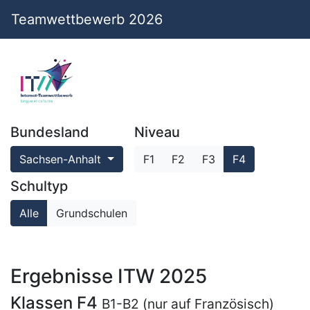
Teamwettbewerb 2026
Bundesland
Niveau
Sachsen-Anhalt
F1
F2
F3
F4
Schultyp
Alle
Grundschulen
Ergebnisse ITW 2025
Klassen F4
B1-B2 (nur auf Französisch)