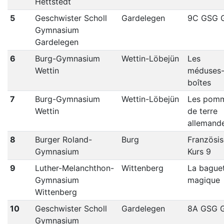
Hettstedt
5
Geschwister Scholl
Gardelegen
9C GSG 
Gymnasium
Gardelegen
6
Burg-Gymnasium
Wettin-Löbejün
Les
Wettin
méduses
boîtes
7
Burg-Gymnasium
Wettin-Löbejün
Les pom
Wettin
de terre
allemand
8
Burger Roland-
Burg
Französi
Gymnasium
Kurs 9
9
Luther-Melanchthon-
Wittenberg
La bague
Gymnasium
magique
Wittenberg
10
Geschwister Scholl
Gardelegen
8A GSG 
Gymnasium