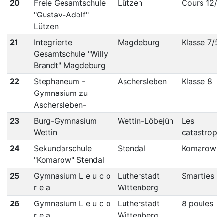
20
Freie Gesamtschule
Lützen
Cours 12
"Gustav-Adolf"
Lützen
21
Integrierte
Magdeburg
Klasse 7/
Gesamtschule "Willy
Brandt" Magdeburg
22
Stephaneum -
Aschersleben
Klasse 8
Gymnasium zu
Aschersleben-
23
Burg-Gymnasium
Wettin-Löbejün
Les
Wettin
catastro
24
Sekundarschule
Stendal
Komarow
"Komarow" Stendal
25
Gymnasium L e u c o
Lutherstadt
Smarties
r e a
Wittenberg
26
Gymnasium L e u c o
Lutherstadt
8 poules
r e a
Wittenberg