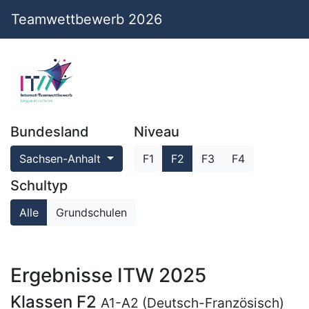
Teamwettbewerb 2026
Bundesland
Niveau
Sachsen-Anhalt
F1
F2
F3
F4
Schultyp
Alle
Grundschulen
Ergebnisse ITW 2025
Klassen F2
A1-A2 (Deutsch-Französisch)