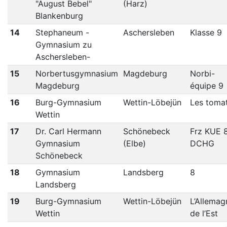
"August Bebel"
(Harz)
Blankenburg
14
Stephaneum -
Aschersleben
Klasse 9
Gymnasium zu
Aschersleben-
15
Norbertusgymnasium
Magdeburg
Norbi-
Magdeburg
équipe 9
16
Burg-Gymnasium
Wettin-Löbejün
Les toma
Wettin
17
Dr. Carl Hermann
Schönebeck
Frz KUE 
Gymnasium
(Elbe)
DCHG
Schönebeck
18
Gymnasium
Landsberg
8
Landsberg
19
Burg-Gymnasium
Wettin-Löbejün
L’Allemag
Wettin
de l’Est