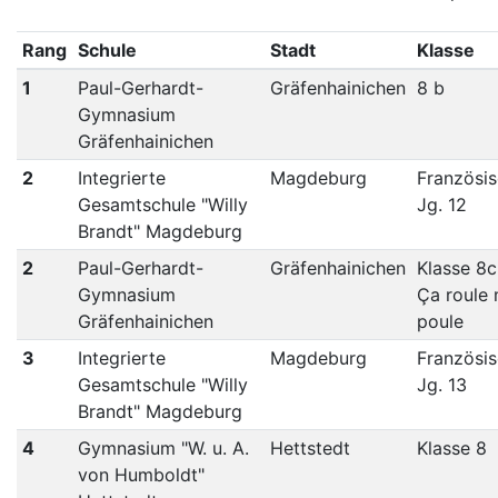
Rang
Schule
Stadt
Klasse
1
Paul-Gerhardt-
Gräfenhainichen
8 b
Gymnasium
Gräfenhainichen
2
Integrierte
Magdeburg
Französi
Gesamtschule "Willy
Jg. 12
Brandt" Magdeburg
2
Paul-Gerhardt-
Gräfenhainichen
Klasse 8c
Gymnasium
Ça roule
Gräfenhainichen
poule
3
Integrierte
Magdeburg
Französi
Gesamtschule "Willy
Jg. 13
Brandt" Magdeburg
4
Gymnasium "W. u. A.
Hettstedt
Klasse 8
von Humboldt"