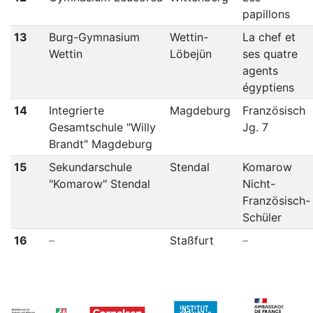
papillons
13
Burg-Gymnasium
Wettin-
La chef et
Wettin
Löbejün
ses quatre
agents
égyptiens
14
Integrierte
Magdeburg
Französisch
Gesamtschule "Willy
Jg. 7
Brandt" Magdeburg
15
Sekundarschule
Stendal
Komarow
"Komarow" Stendal
Nicht-
Französisch-
Schüler
16
–
Staßfurt
–