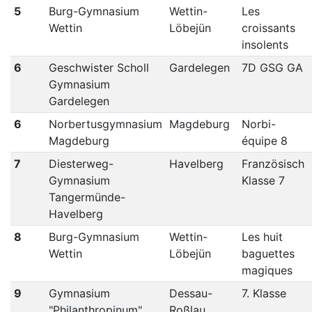
5
Burg-Gymnasium
Wettin-
Les
Wettin
Löbejün
croissants
insolents
6
Geschwister Scholl
Gardelegen
7D GSG GA
Gymnasium
Gardelegen
6
Norbertusgymnasium
Magdeburg
Norbi-
Magdeburg
équipe 8
7
Diesterweg-
Havelberg
Französisch
Gymnasium
Klasse 7
Tangermünde-
Havelberg
8
Burg-Gymnasium
Wettin-
Les huit
Wettin
Löbejün
baguettes
magiques
9
Gymnasium
Dessau-
7. Klasse
"Philanthropinum"
Roßlau