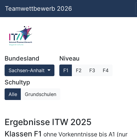
Teamwettbewerb 2026
Bundesland
Niveau
Sachsen-Anhalt
F1
F2
F3
F4
Schultyp
Alle
Grundschulen
Ergebnisse ITW 2025
Klassen F1
ohne Vorkenntnisse bis A1 (nur