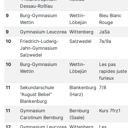
Dessau-Roßlau
9
Burg-Gymnasium
Wettin-
Bleu Blanc
Wettin
Löbejün
Rouge
9
Gymnasium Leucorea
Wittenberg
JaSa
10
Friedrich-Ludwig-
Salzwedel
7a/9a
Jahn-Gymnasium
Salzwedel
10
Burg-Gymnasium
Wettin-
Les pas
Wettin
Löbejün
rapides juste
furieux
11
Sekundarschule
Blankenburg
7/8
"August Bebel"
(Harz)
Blankenburg
11
Gymnasium
Bernburg
Kurs 7frz1
Carolinum Bernburg
(Saale)
12
Gymnasium Leucorea
Wittenberg
Les