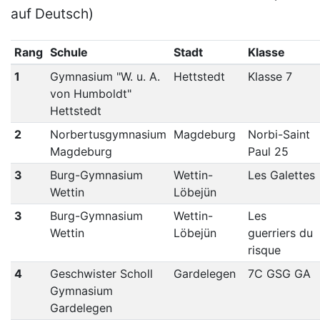
auf Deutsch)
Rang
Schule
Stadt
Klasse
1
Gymnasium "W. u. A.
Hettstedt
Klasse 7
von Humboldt"
Hettstedt
2
Norbertusgymnasium
Magdeburg
Norbi-Saint
Magdeburg
Paul 25
3
Burg-Gymnasium
Wettin-
Les Galettes
Wettin
Löbejün
3
Burg-Gymnasium
Wettin-
Les
Wettin
Löbejün
guerriers du
risque
4
Geschwister Scholl
Gardelegen
7C GSG GA
Gymnasium
Gardelegen