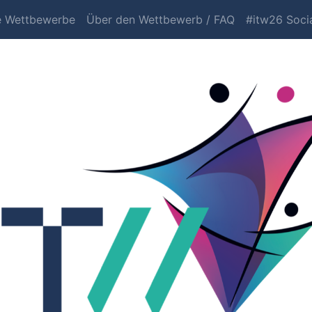
e Wettbewerbe
Über den Wettbewerb / FAQ
#itw26 Socia