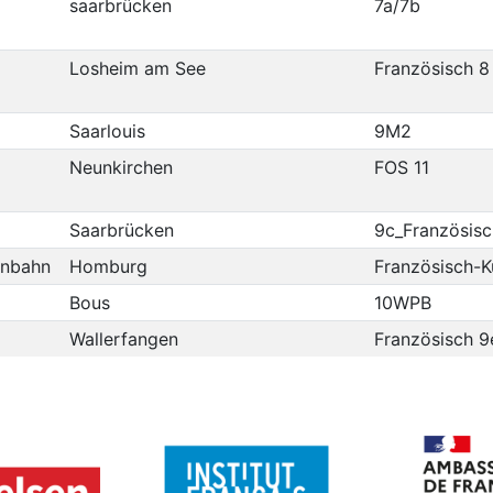
saarbrücken
7a/7b
Losheim am See
Französisch 8
Saarlouis
9M2
Neunkirchen
FOS 11
Saarbrücken
9c_Französisc
nnbahn
Homburg
Französisch-K
Bous
10WPB
Wallerfangen
Französisch 9