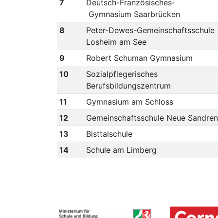
7
Deutsch-Französisches­
Gymnasium Saarbrücken
8
Peter-Dewes-Gemeinschaftsschule
Losheim am See
9
Robert Schuman Gymnasium
10
Sozialpflegerisches
Berufsbildungszentrum
11
Gymnasium am Schloss
12
Gemeinschaftsschule Neue Sandre
13
Bisttalschule
14
Schule am Limberg