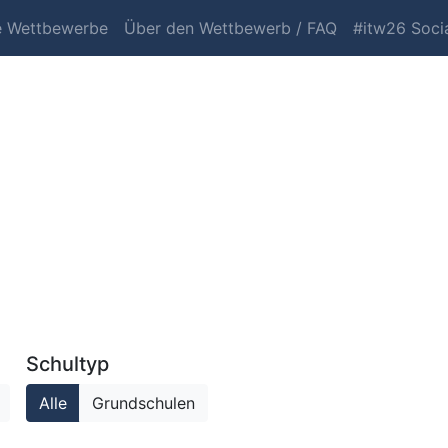
e Wettbewerbe
Über den Wettbewerb / FAQ
#itw26 Socia
Schultyp
Alle
Grundschulen