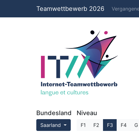
Teamwettbewerb 2026
Vergangen
Bundesland
Niveau
Saarland
F1
F2
F3
F4
G