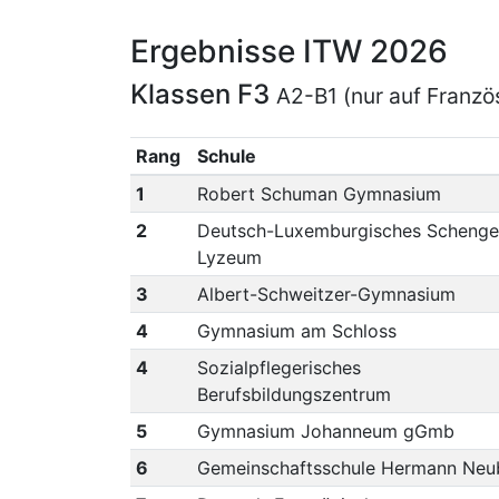
Ergebnisse ITW 2026
Klassen F3
A2-B1 (nur auf Franzö
Rang
Schule
1
Robert Schuman Gymnasium
2
Deutsch-Luxemburgisches Schenge
Lyzeum
3
Albert-Schweitzer-Gymnasium
4
Gymnasium am Schloss
4
Sozialpflegerisches
Berufsbildungszentrum
5
Gymnasium Johanneum gGmb
6
Gemeinschaftsschule Hermann Neu