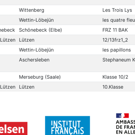
Wittenberg
Les Trois Lys
Wettin-Löbejün
les quatre fleu
nebeck
Schönebeck (Elbe)
FRZ 11 BAK
 Lützen
Lützen
12/13frz1_2
Wettin-Löbejün
les papillons
Aschersleben
Stephaneum K
Merseburg (Saale)
Klasse 10/2
 Lützen
Lützen
10.Klasse