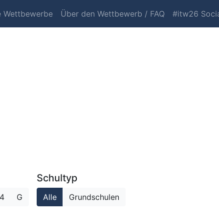
e Wettbewerbe
Über den Wettbewerb / FAQ
#itw26 Socia
Schultyp
4
G
Alle
Grundschulen