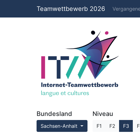
Teamwettbewerb 2026
Vergangen
Bundesland
Niveau
Sachsen-Anhalt
F1
F2
F3
F