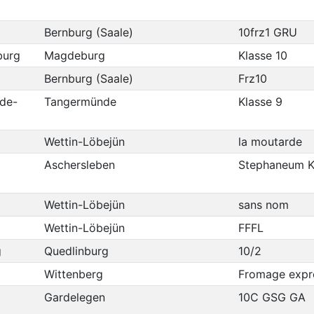
Bernburg (Saale)
10frz1 GRU
burg
Magdeburg
Klasse 10
Bernburg (Saale)
Frz10
de-
Tangermünde
Klasse 9
Wettin-Löbejün
la moutarde
Aschersleben
Stephaneum K
Wettin-Löbejün
sans nom
Wettin-Löbejün
FFFL
g
Quedlinburg
10/2
Wittenberg
Fromage expr
Gardelegen
10C GSG GA