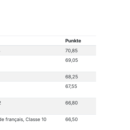
Punkte
s
70,85
1
69,05
68,25
67,55
2
66,80
e français, Classe 10
66,50