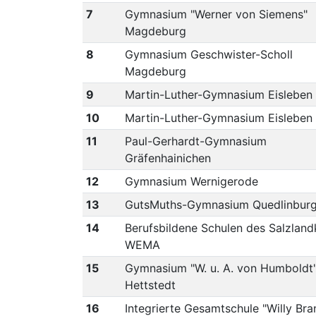
7
Gymnasium "Werner von Siemens"
Magdeburg
8
Gymnasium Geschwister-Scholl
Magdeburg
9
Martin-Luther-Gymnasium Eisleben
10
Martin-Luther-Gymnasium Eisleben
11
Paul-Gerhardt-Gymnasium
Gräfenhainichen
12
Gymnasium Wernigerode
13
GutsMuths-Gymnasium Quedlinbur
14
Berufsbildene Schulen des Salzland
WEMA
15
Gymnasium "W. u. A. von Humboldt
Hettstedt
16
Integrierte Gesamtschule "Willy Bra