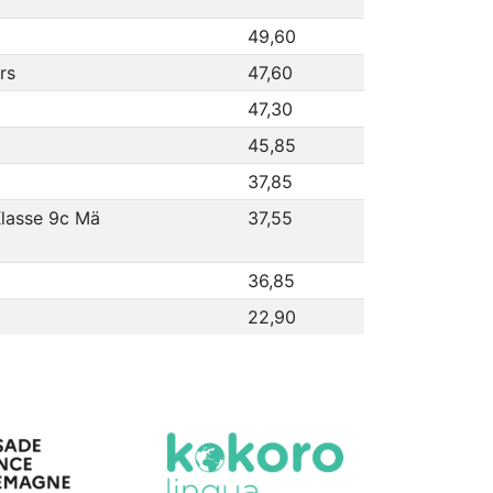
49,60
rs
47,60
47,30
45,85
37,85
lasse 9c Mä
37,55
36,85
22,90