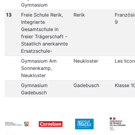
Gymnasium
13
Freie Schule Rerik,
Rerik
Französi
Integrierte
9
Gesamtschule in
freier Trägerschaft -
Staatlich anerkannte
Ersatzschule-
Gymnasium Am
Neukloster
Les lico
Sonnenkamp,
Neukloster
Gymnasium
Gadebusch
Klasse 1
Gadebusch