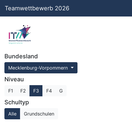
Teamwettbewerb 2026
Bundesland
Mecklenburg-Vorpommern
Niveau
F1
F2
F3
F4
G
Schultyp
Alle
Grundschulen