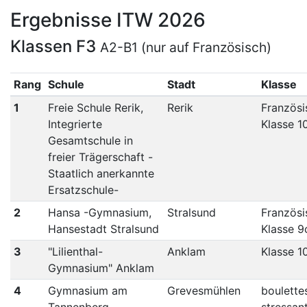
Ergebnisse ITW 2026
Klassen F3
A2-B1 (nur auf Französisch)
Rang
Schule
Stadt
Klasse
1
Freie Schule Rerik,
Rerik
Französi
Integrierte
Klasse 1
Gesamtschule in
freier Trägerschaft -
Staatlich anerkannte
Ersatzschule-
2
Hansa -Gymnasium,
Stralsund
Französi
Hansestadt Stralsund
Klasse 9
3
"Lilienthal-
Anklam
Klasse 1
Gymnasium" Anklam
4
Gymnasium am
Grevesmühlen
boulette
Tannenberg,
stressan