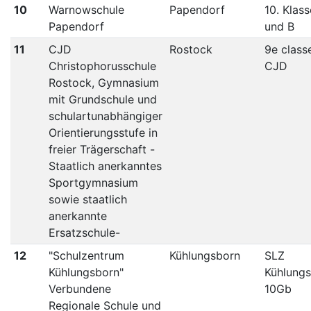
10
Warnowschule
Papendorf
10. Klas
Papendorf
und B
11
CJD
Rostock
9e class
Christophorusschule
CJD
Rostock, Gymnasium
mit Grundschule und
schulartunabhängiger
Orientierungsstufe in
freier Trägerschaft -
Staatlich anerkanntes
Sportgymnasium
sowie staatlich
anerkannte
Ersatzschule-
12
"Schulzentrum
Kühlungsborn
SLZ
Kühlungsborn"
Kühlung
Verbundene
10Gb
Regionale Schule und