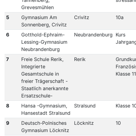
Grevesmühlen
5
Gymnasium Am
Crivitz
10a
Sonnenberg, Crivitz
6
Gotthold-Ephraim-
Neubrandenburg
Kurs
Lessing-Gymnasium
Jahrgan
Neubrandenburg
7
Freie Schule Rerik,
Rerik
Grundku
Integrierte
Französi
Gesamtschule in
Klasse 11
freier Trägerschaft -
Staatlich anerkannte
Ersatzschule-
8
Hansa -Gymnasium,
Stralsund
Klasse 1
Hansestadt Stralsund
9
Deutsch-Polnisches
Löcknitz
10
Gymnasium Löcknitz