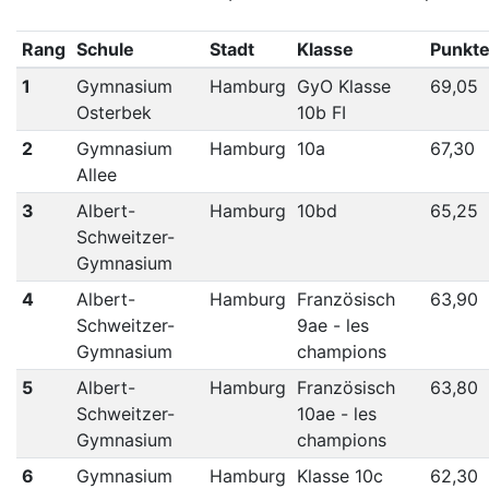
Rang
Schule
Stadt
Klasse
Punkt
1
Gymnasium
Hamburg
GyO Klasse
69,05
Osterbek
10b FI
2
Gymnasium
Hamburg
10a
67,30
Allee
3
Albert-
Hamburg
10bd
65,25
Schweitzer-
Gymnasium
4
Albert-
Hamburg
Französisch
63,90
Schweitzer-
9ae - les
Gymnasium
champions
5
Albert-
Hamburg
Französisch
63,80
Schweitzer-
10ae - les
Gymnasium
champions
6
Gymnasium
Hamburg
Klasse 10c
62,30