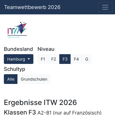
Teamwettbewerb 2026
Bundesland
Niveau
Hamburg
F1
F2
F3
F4
G
Schultyp
Alle
Grundschulen
Ergebnisse ITW 2026
Klassen F3
A2-B1 (nur auf Französisch)