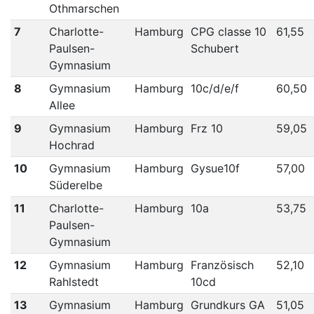
Othmarschen
7
Charlotte-
Hamburg
CPG classe 10
61,55
Paulsen-
Schubert
Gymnasium
8
Gymnasium
Hamburg
10c/d/e/f
60,50
Allee
9
Gymnasium
Hamburg
Frz 10
59,05
Hochrad
10
Gymnasium
Hamburg
Gysue10f
57,00
Süderelbe
11
Charlotte-
Hamburg
10a
53,75
Paulsen-
Gymnasium
12
Gymnasium
Hamburg
Französisch
52,10
Rahlstedt
10cd
13
Gymnasium
Hamburg
Grundkurs GA
51,05