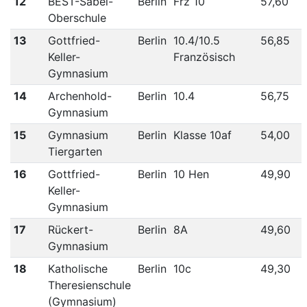
12
BEST-Sabel-
Berlin
Frz 10
57,60
Oberschule
13
Gottfried-
Berlin
10.4/10.5
56,85
Keller-
Französisch
Gymnasium
14
Archenhold-
Berlin
10.4
56,75
Gymnasium
15
Gymnasium
Berlin
Klasse 10af
54,00
Tiergarten
16
Gottfried-
Berlin
10 Hen
49,90
Keller-
Gymnasium
17
Rückert-
Berlin
8A
49,60
Gymnasium
18
Katholische
Berlin
10c
49,30
Theresienschule
(Gymnasium)