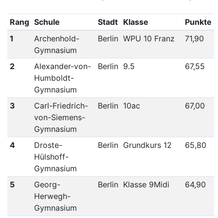
Rang
Schule
Stadt
Klasse
Punkte
1
Archenhold-
Berlin
WPU 10 Franz
71,90
Gymnasium
2
Alexander-von-
Berlin
9.5
67,55
Humboldt-
Gymnasium
3
Carl-Friedrich-
Berlin
10ac
67,00
von-Siemens-
Gymnasium
4
Droste-
Berlin
Grundkurs 12
65,80
Hülshoff-
Gymnasium
5
Georg-
Berlin
Klasse 9Midi
64,90
Herwegh-
Gymnasium