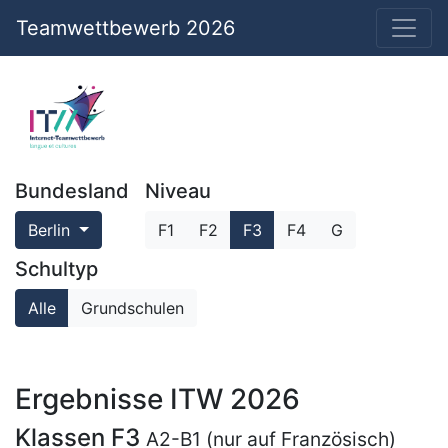
Teamwettbewerb 2026
Bundesland
Niveau
Berlin
F1
F2
F3
F4
G
Schultyp
Alle
Grundschulen
Ergebnisse ITW 2026
Klassen F3
A2-B1 (nur auf Französisch)