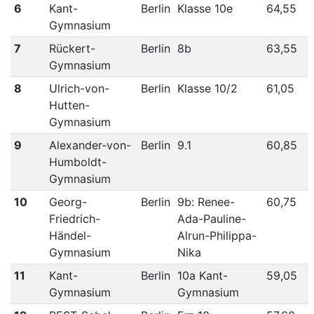
6
Kant-
Berlin
Klasse 10e
64,55
Gymnasium
7
Rückert-
Berlin
8b
63,55
Gymnasium
8
Ulrich-von-
Berlin
Klasse 10/2
61,05
Hutten-
Gymnasium
9
Alexander-von-
Berlin
9.1
60,85
Humboldt-
Gymnasium
10
Georg-
Berlin
9b: Renee-
60,75
Friedrich-
Ada-Pauline-
Händel-
Alrun-Philippa-
Gymnasium
Nika
11
Kant-
Berlin
10a Kant-
59,05
Gymnasium
Gymnasium