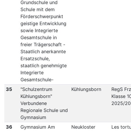
Grundschule und
Schule mit dem
Förderschwerpunkt
geistige Entwicklung
sowie Integrierte
Gesamtschule in
freier Trägerschaft -
Staatlich anerkannte
Ersatzschule,
staatlich genehmigte
Integrierte
Gesamtschule-
35
"Schulzentrum
Kühlungsborn
RegS Frz
Kühlungsborn"
Klasse 1
Verbundene
2025/20
Regionale Schule und
Gymnasium
36
Gymnasium Am
Neukloster
Les tort