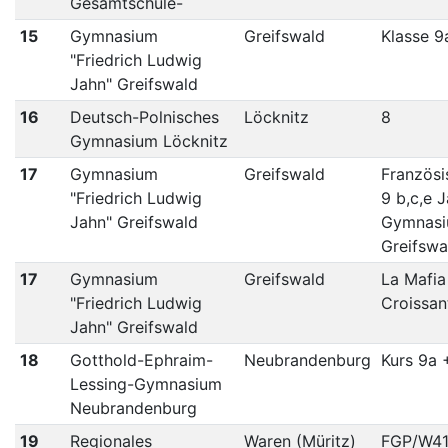
Gesamtschule-
15
Gymnasium
Greifswald
Klasse 9
"Friedrich Ludwig
Jahn" Greifswald
16
Deutsch-Polnisches
Löcknitz
8
Gymnasium Löcknitz
17
Gymnasium
Greifswald
Französi
"Friedrich Ludwig
9 b,c,e 
Jahn" Greifswald
Gymnas
Greifswa
17
Gymnasium
Greifswald
La Mafia
"Friedrich Ludwig
Croissan
Jahn" Greifswald
18
Gotthold-Ephraim-
Neubrandenburg
Kurs 9a 
Lessing-Gymnasium
Neubrandenburg
19
Regionales
Waren (Müritz)
FGP/W4