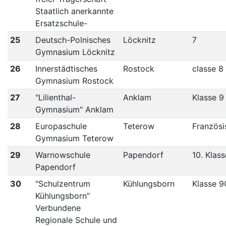
Staatlich anerkannte
Ersatzschule-
25
Deutsch-Polnisches
Löcknitz
7
Gymnasium Löcknitz
26
Innerstädtisches
Rostock
classe 8
Gymnasium Rostock
27
"Lilienthal-
Anklam
Klasse 9
Gymnasium" Anklam
28
Europaschule
Teterow
Französi
Gymnasium Teterow
29
Warnowschule
Papendorf
10. Klas
Papendorf
30
"Schulzentrum
Kühlungsborn
Klasse 
Kühlungsborn"
Verbundene
Regionale Schule und