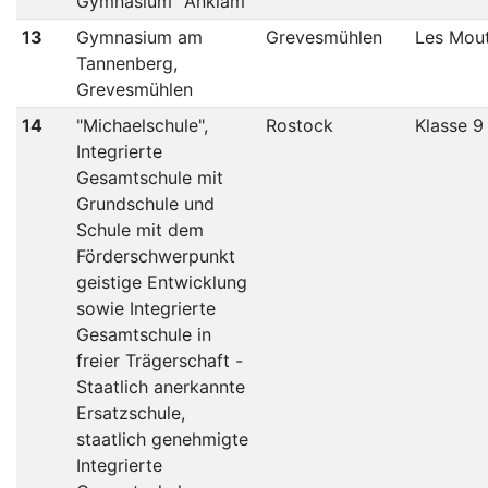
Gymnasium" Anklam
13
Gymnasium am
Grevesmühlen
Les Mou
Tannenberg,
Grevesmühlen
14
"Michaelschule",
Rostock
Klasse 9
Integrierte
Gesamtschule mit
Grundschule und
Schule mit dem
Förderschwerpunkt
geistige Entwicklung
sowie Integrierte
Gesamtschule in
freier Trägerschaft -
Staatlich anerkannte
Ersatzschule,
staatlich genehmigte
Integrierte