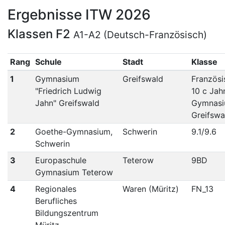
Ergebnisse ITW 2026
Klassen F2
A1-A2 (Deutsch-Französisch)
Rang
Schule
Stadt
Klasse
1
Gymnasium
Greifswald
Französi
"Friedrich Ludwig
10 c Jah
Jahn" Greifswald
Gymnas
Greifswa
2
Goethe-Gymnasium,
Schwerin
9.1/9.6
Schwerin
3
Europaschule
Teterow
9BD
Gymnasium Teterow
4
Regionales
Waren (Müritz)
FN_13
Berufliches
Bildungszentrum
Müritz