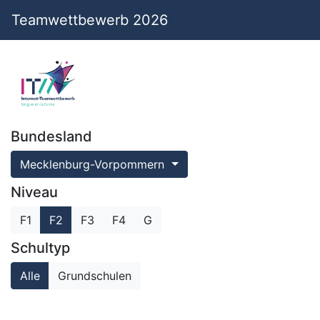
Teamwettbewerb 2026
Bundesland
Mecklenburg-Vorpommern
Niveau
F1
F2
F3
F4
G
Schultyp
Alle
Grundschulen