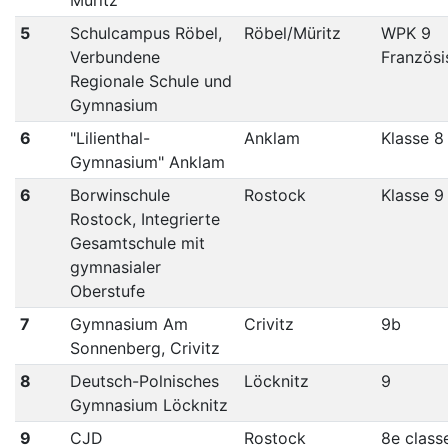
5
Schulcampus Röbel,
Röbel/Müritz
WPK 9
Verbundene
Französi
Regionale Schule und
Gymnasium
6
"Lilienthal-
Anklam
Klasse 8
Gymnasium" Anklam
6
Borwinschule
Rostock
Klasse 9 
Rostock, Integrierte
Gesamtschule mit
gymnasialer
Oberstufe
7
Gymnasium Am
Crivitz
9b
Sonnenberg, Crivitz
8
Deutsch-Polnisches
Löcknitz
9
Gymnasium Löcknitz
9
CJD
Rostock
8e class