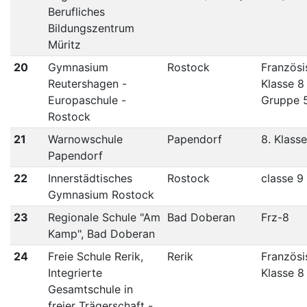
Berufliches
Bildungszentrum
Müritz
20
Gymnasium
Rostock
Französi
Reutershagen -
Klasse 8
Europaschule -
Gruppe 
Rostock
21
Warnowschule
Papendorf
8. Klass
Papendorf
22
Innerstädtisches
Rostock
classe 9
Gymnasium Rostock
23
Regionale Schule "Am
Bad Doberan
Frz-8
Kamp", Bad Doberan
24
Freie Schule Rerik,
Rerik
Französi
Integrierte
Klasse 8
Gesamtschule in
freier Trägerschaft -