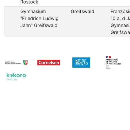
Rostock
Gymnasium
Greifswald
Französi
"Friedrich Ludwig
10 a, d 
Jahn" Greifswald
Gymnas
Greifswa