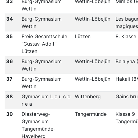
33
Burg-Gymnasium
Wettin-Löbejün
Mimios (8
Wettin
34
Burg-Gymnasium
Wettin-Löbejün
Les bagu
Wettin
magiques
35
Freie Gesamtschule
Lützen
8. Klasse
"Gustav-Adolf"
Lützen
36
Burg-Gymnasium
Wettin-Löbejün
Belalyna 
Wettin
37
Burg-Gymnasium
Wettin-Löbejün
Hakali (8/
Wettin
38
Gymnasium L e u c o
Wittenberg
Gains bru
r e a
39
Diesterweg-
Tangermünde
Klasse 9
Gymnasium
Tangerm
Tangermünde-
Havelberg