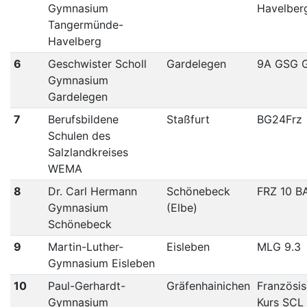
Gymnasium
Havelber
Tangermünde-
Havelberg
6
Geschwister Scholl
Gardelegen
9A GSG 
Gymnasium
Gardelegen
7
Berufsbildene
Staßfurt
BG24Frz
Schulen des
Salzlandkreises
WEMA
8
Dr. Carl Hermann
Schönebeck
FRZ 10 B
Gymnasium
(Elbe)
Schönebeck
9
Martin-Luther-
Eisleben
MLG 9.3
Gymnasium Eisleben
10
Paul-Gerhardt-
Gräfenhainichen
Französi
Gymnasium
Kurs SCL