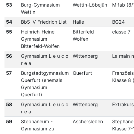
53
Burg-Gymnasium
Wettin-Löbejün
Mifab (8/
Wettin
54
BbS IV Friedrich List
Halle
BG24
55
Heinrich-Heine-
Bitterfeld-
classe 7
Gymnasium
Wolfen
Bitterfeld-Wolfen
56
Gymnasium L e u c o
Wittenberg
La main n
r e a
57
Burgstadtgymnasium
Querfurt
Französis
Querfurt (ehemals
Klasse 8 
Gymnasium
Querfurt)
58
Gymnasium L e u c o
Wittenberg
Extrakurs
r e a
59
Stephaneum -
Aschersleben
Stephan
Gymnasium zu
Klasse 7-