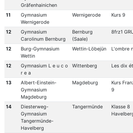
Gräfenhainichen
11
Gymnasium
Wernigerode
Kurs 9
Wernigerode
12
Gymnasium
Bernburg
8frz1 GR
Carolinum Bernburg
(Saale)
12
Burg-Gymnasium
Wettin-Löbejün
L'ombre n
Wettin
12
Gymnasium L e u c o
Wittenberg
Les dix ét
r e a
13
Albert-Einstein-
Magdeburg
Kurs Fran
Gymnasium
9
Magdeburg
14
Diesterweg-
Tangermünde
Klasse 8
Gymnasium
Havelber
Tangermünde-
Havelberg