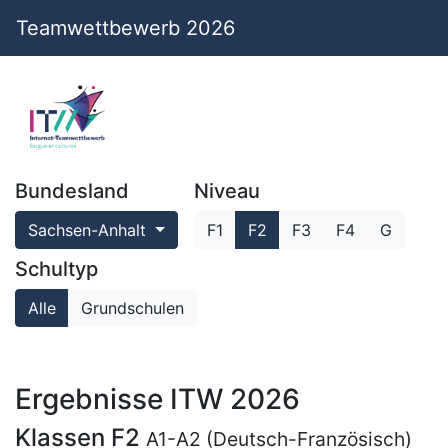
Teamwettbewerb 2026
Bundesland
Niveau
Sachsen-Anhalt
F1
F2
F3
F4
G
Schultyp
Alle
Grundschulen
Ergebnisse ITW 2026
Klassen F2
A1-A2 (Deutsch-Französisch)