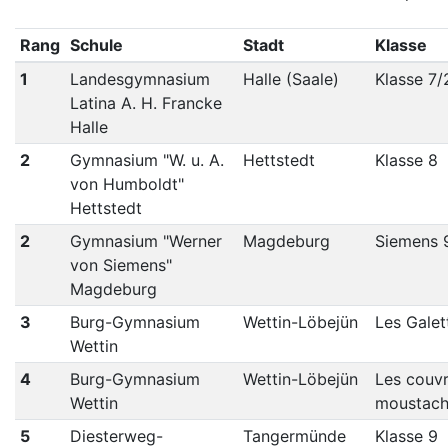
Rang
Schule
Stadt
Klasse
1
Landesgymnasium
Halle (Saale)
Klasse 7/
Latina A. H. Francke
Halle
2
Gymnasium "W. u. A.
Hettstedt
Klasse 8
von Humboldt"
Hettstedt
2
Gymnasium "Werner
Magdeburg
Siemens 
von Siemens"
Magdeburg
3
Burg-Gymnasium
Wettin-Löbejün
Les Galet
Wettin
4
Burg-Gymnasium
Wettin-Löbejün
Les couv
Wettin
moustach
5
Diesterweg-
Tangermünde
Klasse 9