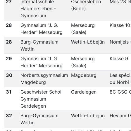
27
Internatsschule
Oschersleben
Mes 23 é
Hadmersleben -
(Bode)
Gymnasium
28
Gymnasium "J. G.
Merseburg
Klasse 10
Herder" Merseburg
(Saale)
28
Burg-Gymnasium
Wettin-Löbejün
Nomijels 
Wettin
29
Gymnasium "J. G.
Merseburg
Klasse 9
Herder" Merseburg
(Saale)
30
Norbertusgymnasium
Magdeburg
Les spéci
Magdeburg
du Norbi
31
Geschwister Scholl
Gardelegen
8C GSG 
Gymnasium
Gardelegen
32
Burg-Gymnasium
Wettin-Löbejün
Heviam (8
Wettin