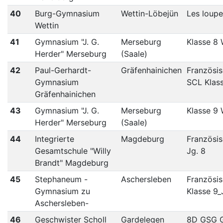
40
Burg-Gymnasium
Wettin-Löbejün
Les loupe
Wettin
41
Gymnasium "J. G.
Merseburg
Klasse 8
Herder" Merseburg
(Saale)
42
Paul-Gerhardt-
Gräfenhainichen
Französi
Gymnasium
SCL Klas
Gräfenhainichen
43
Gymnasium "J. G.
Merseburg
Klasse 9
Herder" Merseburg
(Saale)
44
Integrierte
Magdeburg
Französis
Gesamtschule "Willy
Jg. 8
Brandt" Magdeburg
45
Stephaneum -
Aschersleben
Französi
Gymnasium zu
Klasse 9_
Aschersleben-
46
Geschwister Scholl
Gardelegen
8D GSG 