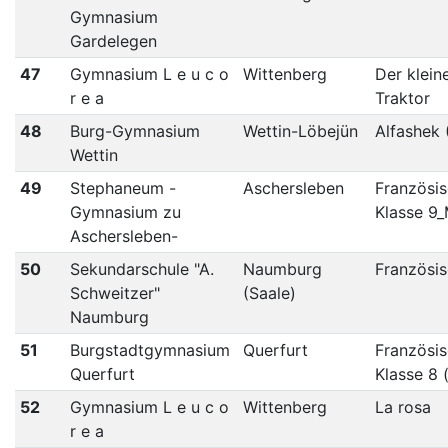
Gymnasium
Gardelegen
47
Gymnasium L e u c o
Wittenberg
Der klein
r e a
Traktor
48
Burg-Gymnasium
Wettin-Löbejün
Alfashek 
Wettin
49
Stephaneum -
Aschersleben
Französi
Gymnasium zu
Klasse 9
Aschersleben-
50
Sekundarschule "A.
Naumburg
Französis
Schweitzer"
(Saale)
Naumburg
51
Burgstadtgymnasium
Querfurt
Französis
Querfurt
Klasse 8 (
52
Gymnasium L e u c o
Wittenberg
La rosa
r e a