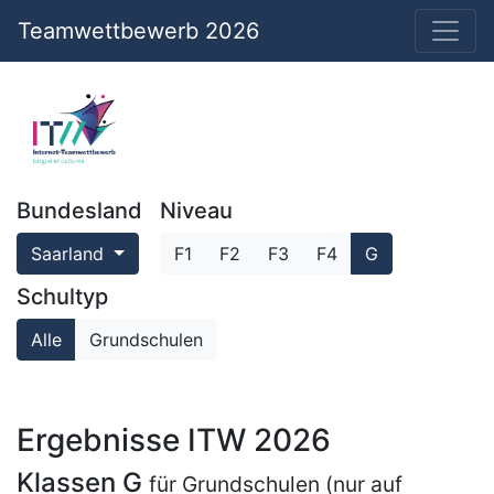
Teamwettbewerb 2026
Bundesland
Niveau
Saarland
F1
F2
F3
F4
G
Schultyp
Alle
Grundschulen
Ergebnisse ITW 2026
Klassen G
für Grundschulen (nur auf