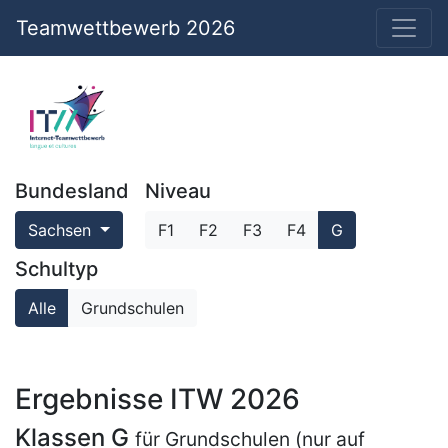
Teamwettbewerb 2026
Bundesland
Niveau
Sachsen
F1
F2
F3
F4
G
Schultyp
Alle
Grundschulen
Ergebnisse ITW 2026
Klassen G
für Grundschulen (nur auf