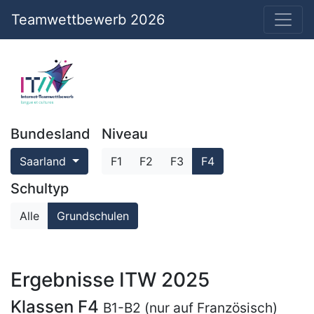
Teamwettbewerb 2026
Bundesland
Niveau
Saarland
F1
F2
F3
F4
Schultyp
Alle
Grundschulen
Ergebnisse ITW 2025
Klassen F4
B1-B2 (nur auf Französisch)