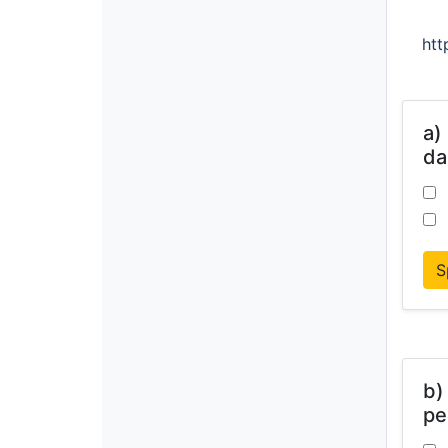
htt
a)
da
S
b)
pe