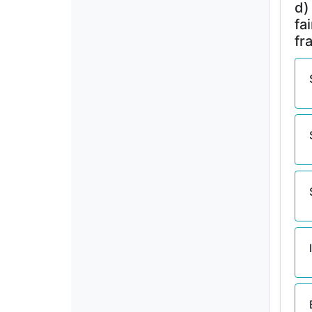
d)
fa
fr