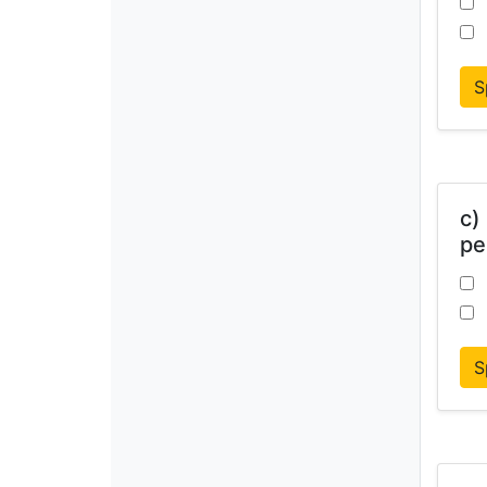
S
c)
pe
S