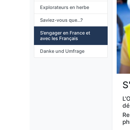
Explorateurs en herbe
Saviez-vous que…?
S’engager en France et
avec les Français
Danke und Umfrage
S
L'
dé
Re
ph