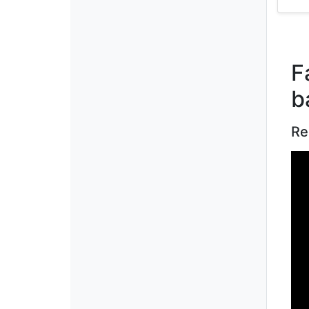
F
b
Re