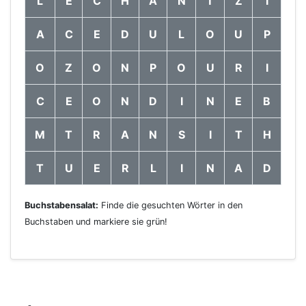
L
E
C
H
A
N
T
Z
I
A
C
E
D
U
L
O
U
P
O
Z
O
N
P
O
U
R
I
C
E
O
N
D
I
N
E
B
M
T
R
A
N
S
I
T
H
T
U
E
R
L
I
N
A
D
Buchstabensalat:
Finde die gesuchten Wörter in den
Buchstaben und markiere sie grün!