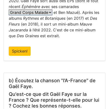
2020. Gaël Faye sort aussi des EPs (dont le tout
récent
Éphémère
avec ses camarades
et Ben Mazué). Après les
albums
Rythmes et Botaniques
(en 2017) et
Des
Fleurs
(en 2018)
,
il sort un mini-album
Mauve
Jacaranda
à l’été 2022. C'est de ce mini-album
que
Des Graines
est extrait.
Spicken!
b) Écoutez la chanson "l'A-France" de
Gaël Faye.
Qu'est-ce que dit Gaël Faye sur la
France ? Que représente-t-elle pour lui
? Cochez les bonnes réponses.