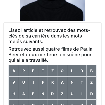
Lisez l'article et retrouvez des mots-
clés de sa carrière dans les mots
mêlés suivants.
Retrouvez aussi quatre films de Paula
Beer et deux metteurs en scène pour
qui elle a travaillé.
A
P
E
T
Z
O
L
D
B
V
U
I
F
R
A
N
T
Z
H
A
E
N
D
Z
U
I
D