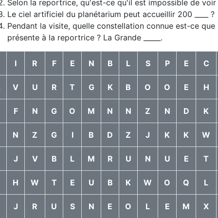
Selon la reportrice, qu'est-ce qu'il est impossible de voir 
Le ciel artificiel du planétarium peut accueillir 200 ____ ?
Pendant la visite, quelle constellation connue est-ce qu
présente à la reportrice ? La Grande _____.
O
I
R
F
E
N
B
L
S
P
E
C
A
V
U
R
T
G
K
B
O
O
E
H
N
F
N
G
O
M
N
N
Z
N
D
K
C
N
Z
G
I
B
D
Z
J
K
K
W
J
V
B
L
M
R
U
N
U
E
T
H
W
T
E
U
B
K
W
O
Q
L
N
J
R
U
S
N
E
O
L
E
M
X