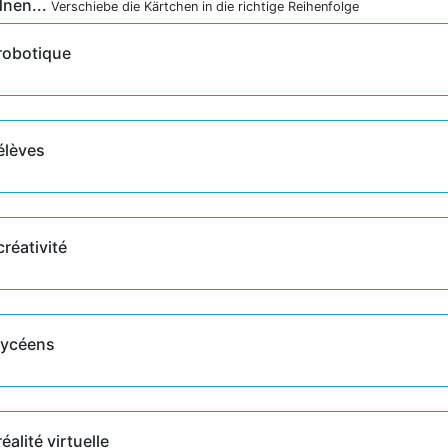
dnen...
Verschiebe die Kärtchen in die richtige Reihenfolge
robotique
élèves
créativité
lycéens
réalité virtuelle