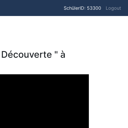
SchülerID: 53300
Logout
a Découverte " à