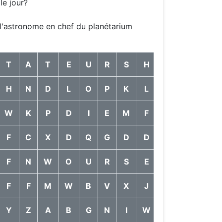
le jour?
e l'astronome en chef du planétarium
T
A
T
E
U
R
S
H
O
A
W
H
N
D
L
O
P
K
L
L
O
G
W
K
P
D
I
E
M
F
H
A
P
F
C
X
D
Q
G
D
D
F
O
E
F
N
W
O
U
R
S
E
Z
E
R
F
F
M
W
B
V
X
J
F
W
X
Y
Z
A
B
G
N
I
W
E
G
G