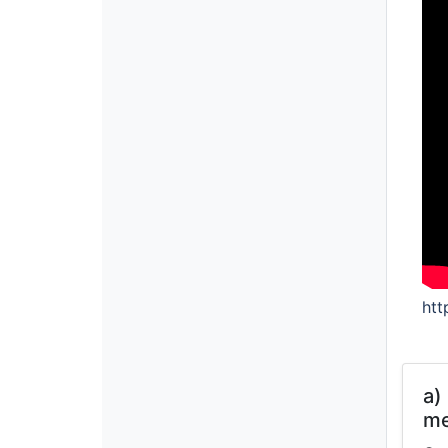
ht
a)
me