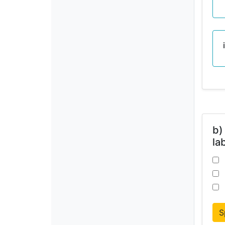
b)
la
S