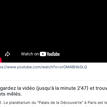
tps://www.youtube.com/watch?v=orOM4BHbSLQ
gardez la vidéo (jusqu'à la minute 2'47) et tro
ts mêlés.
Le planétarium du "Palais de la Découverte" à Paris est l