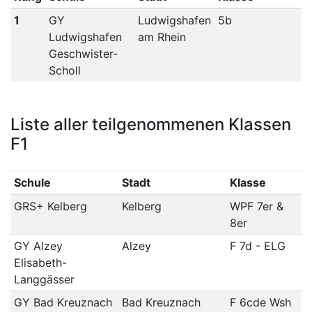
1
GY
Ludwigshafen
5b
Ludwigshafen
am Rhein
Geschwister-
Scholl
Liste aller teilgenommenen Klassen
F1
Schule
Stadt
Klasse
GRS+ Kelberg
Kelberg
WPF 7er &
8er
GY Alzey
Alzey
F 7d - ELG
Elisabeth-
Langgässer
GY Bad Kreuznach
Bad Kreuznach
F 6cde Wsh