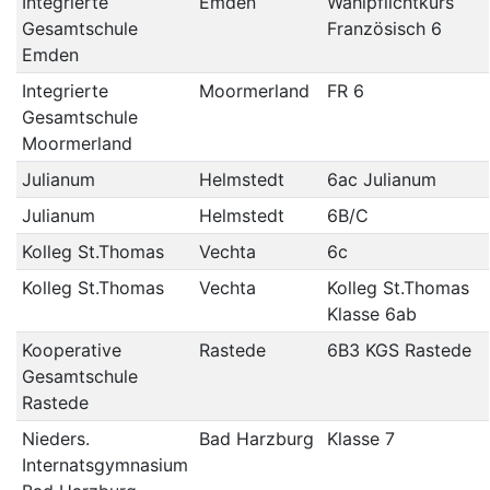
Integrierte
Emden
Wahlpflichtkurs
Gesamtschule
Französisch 6
Emden
Integrierte
Moormerland
FR 6
Gesamtschule
Moormerland
Julianum
Helmstedt
6ac Julianum
Julianum
Helmstedt
6B/C
Kolleg St.Thomas
Vechta
6c
Kolleg St.Thomas
Vechta
Kolleg St.Thomas
Klasse 6ab
Kooperative
Rastede
6B3 KGS Rastede
Gesamtschule
Rastede
Nieders.
Bad Harzburg
Klasse 7
Internatsgymnasium