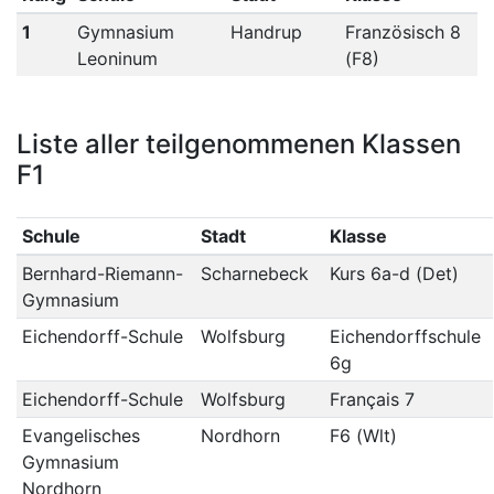
1
Gymnasium
Handrup
Französisch 8
Leoninum
(F8)
Liste aller teilgenommenen Klassen
F1
Schule
Stadt
Klasse
Bernhard-Riemann-
Scharnebeck
Kurs 6a-d (Det)
Gymnasium
Eichendorff-Schule
Wolfsburg
Eichendorffschule
6g
Eichendorff-Schule
Wolfsburg
Français 7
Evangelisches
Nordhorn
F6 (Wlt)
Gymnasium
Nordhorn