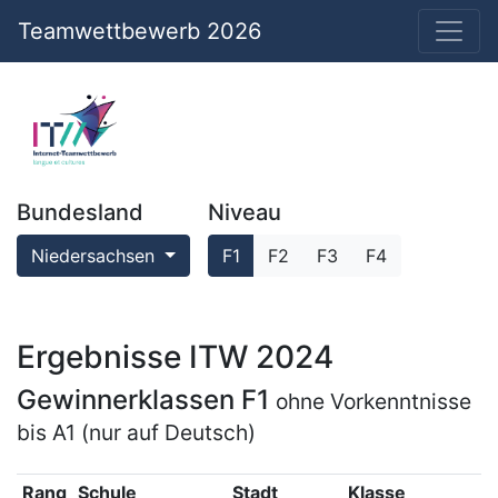
Teamwettbewerb 2026
Bundesland
Niveau
Niedersachsen
F1
F2
F3
F4
Ergebnisse ITW 2024
Gewinnerklassen F1
ohne Vorkenntnisse
bis A1 (nur auf Deutsch)
Rang
Schule
Stadt
Klasse