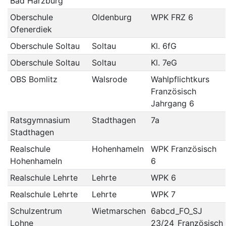
Bad Harzburg
Oberschule
Oldenburg
WPK FRZ 6
Ofenerdiek
Oberschule Soltau
Soltau
Kl. 6fG
Oberschule Soltau
Soltau
Kl. 7eG
OBS Bomlitz
Walsrode
Wahlpflichtkurs
Französisch
Jahrgang 6
Ratsgymnasium
Stadthagen
7a
Stadthagen
Realschule
Hohenhameln
WPK Französisch
Hohenhameln
6
Realschule Lehrte
Lehrte
WPK 6
Realschule Lehrte
Lehrte
WPK 7
Schulzentrum
Wietmarschen
6abcd_FO_SJ
Lohne
23/24_Französisch