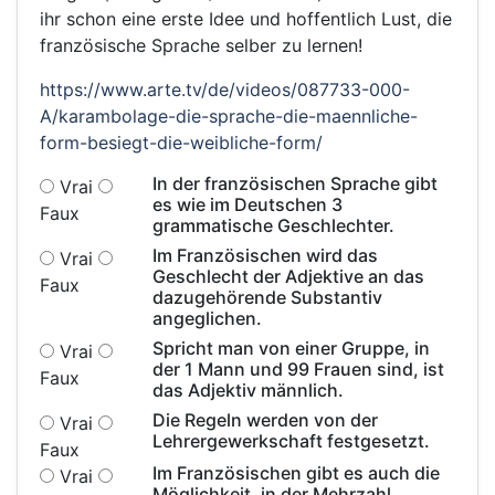
ihr schon eine erste Idee und hoffentlich Lust, die
französische Sprache selber zu lernen!
https://www.arte.tv/de/videos/087733-000-
A/karambolage-die-sprache-die-maennliche-
form-besiegt-die-weibliche-form/
In der französischen Sprache gibt
Vrai
es wie im Deutschen 3
Faux
grammatische Geschlechter.
Im Französischen wird das
Vrai
Geschlecht der Adjektive an das
Faux
dazugehörende Substantiv
angeglichen.
Spricht man von einer Gruppe, in
Vrai
der 1 Mann und 99 Frauen sind, ist
Faux
das Adjektiv männlich.
Die Regeln werden von der
Vrai
Lehrergewerkschaft festgesetzt.
Faux
Im Französischen gibt es auch die
Vrai
Möglichkeit, in der Mehrzahl