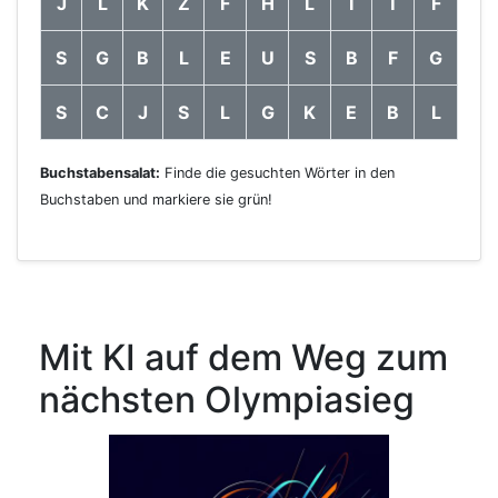
J
L
K
Z
F
H
L
I
T
F
S
G
B
L
E
U
S
B
F
G
S
C
J
S
L
G
K
E
B
L
Buchstabensalat:
Finde die gesuchten Wörter in den
Buchstaben und markiere sie grün!
Mit KI auf dem Weg zum
nächsten Olympiasieg