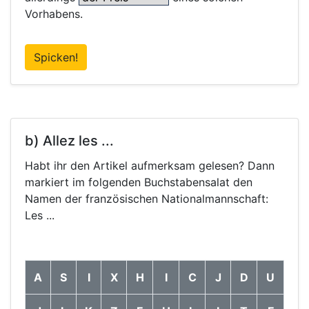
Vorhabens.
Spicken!
b) Allez les ...
Habt ihr den Artikel aufmerksam gelesen? Dann
markiert im folgenden Buchstabensalat den
Namen der französischen Nationalmannschaft:
Les ...
A
S
I
X
H
I
C
J
D
U