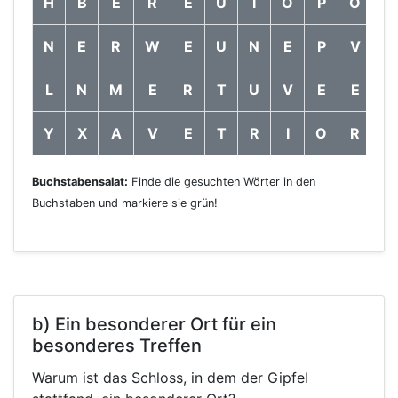
H
B
E
R
E
U
I
O
P
O
N
N
E
R
W
E
U
N
E
P
V
N
L
N
M
E
R
T
U
V
E
E
O
Y
X
A
V
E
T
R
I
O
R
E
Buchstabensalat:
Finde die gesuchten Wörter in den
Buchstaben und markiere sie grün!
b) Ein besonderer Ort für ein
besonderes Treffen
Warum ist das Schloss, in dem der Gipfel