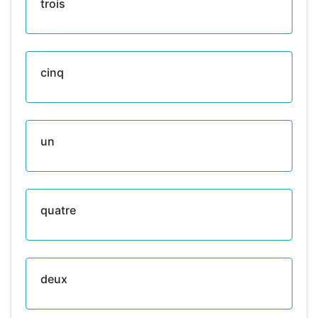
trois
cinq
un
quatre
deux