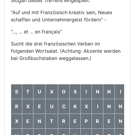
Slogan dieses Treffens eingespielt:
"Auf und mit Französisch kreativ sein, Neues
schaffen und Unternehmergeist fördern" -
"..., ... et ... en français"
Sucht die drei französischen Verben im
folgenden Wortsalat. (Achtung: Akzente werden
bei Großbuchstaben weggelassen.)
S
T
U
X
O
X
I
N
N
I
E
R
X
E
U
C
K
X
I
N
N
E
X
E
N
T
R
E
P
R
E
N
D