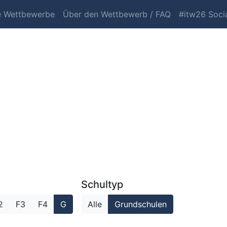
e Wettbewerbe
Über den Wettbewerb / FAQ
#itw26 Socia
Schultyp
2
F3
F4
G
Alle
Grundschulen