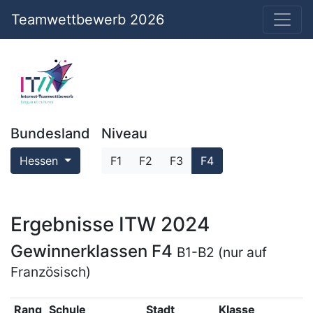
Teamwettbewerb 2026
Bundesland
Niveau
Hessen
F1
F2
F3
F4
Ergebnisse ITW 2024
Gewinnerklassen F4
B1-B2 (nur auf
Französisch)
Rang
Schule
Stadt
Klasse