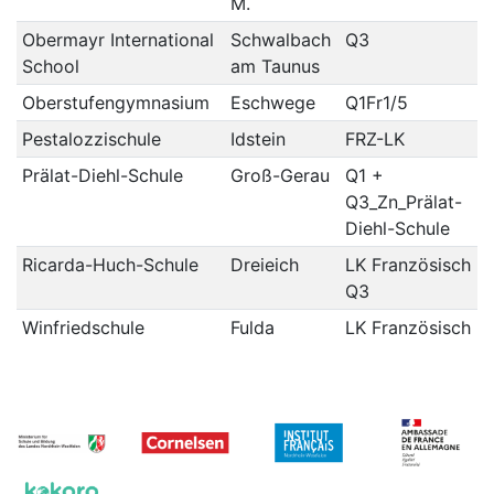
M.
Obermayr International
Schwalbach
Q3
School
am Taunus
Oberstufengymnasium
Eschwege
Q1Fr1/5
Pestalozzischule
Idstein
FRZ-LK
Prälat-Diehl-Schule
Groß-Gerau
Q1 +
Q3_Zn_Prälat-
Diehl-Schule
Ricarda-Huch-Schule
Dreieich
LK Französisch
Q3
Winfriedschule
Fulda
LK Französisch