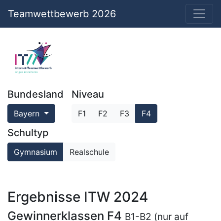
Teamwettbewerb 2026
Bundesland
Niveau
Bayern
F1
F2
F3
F4
Schultyp
Gymnasium
Realschule
Ergebnisse ITW 2024
Gewinnerklassen F4
B1-B2 (nur auf