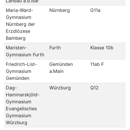
Landau a.d.Isar
Maria-Ward-
Nürnberg
G11a
Gymnasium
Nürnberg der
Erzdiözese
Bamberg
Maristen-
Furth
Klasse 10b
Gymnasium Furth
Friedrich-List-
Gemünden
11ab F
Gymnasium
a.Main
Gemünden
Dag-
Würzburg
Q12
Hammarskjöld-
Gymnasium
Evangelisches
Gymnasium
Würzburg