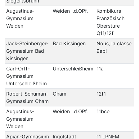
Siegertsbrunn
Augustinus-
Weiden i.d.OPf.
Kombikurs
Gymnasium
Französisch
Weiden
Oberstufe
Q11/12f
Jack-Steinberger-
Bad Kissingen
Nous, la classe
Gymnasium Bad
9ab!
Kissingen
Carl-Orff-
Unterschleißheim
11a
Gymnasium
Unterschleißheim
Robert-Schuman-
Cham
12f1
Gymnasium Cham
Augustinus-
Weiden i.d.OPf.
11bce
Gymnasium
Weiden
Apian-Gymnasium
Ingolstadt
11 LPNFM