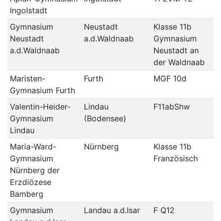
Ingolstadt
Gymnasium
Neustadt
Klasse 11b
Neustadt
a.d.Waldnaab
Gymnasium
a.d.Waldnaab
Neustadt an
der Waldnaab
Maristen-
Furth
MGF 10d
Gymnasium Furth
Valentin-Heider-
Lindau
F11abShw
Gymnasium
(Bodensee)
Lindau
Maria-Ward-
Nürnberg
Klasse 11b
Gymnasium
Französisch
Nürnberg der
Erzdiözese
Bamberg
Gymnasium
Landau a.d.Isar
F Q12