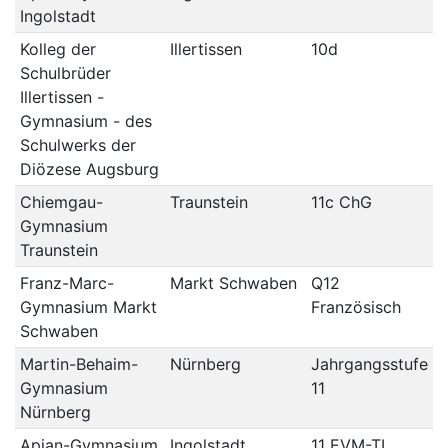
Ingolstadt
Kolleg der
Illertissen
10d
Schulbrüder
Illertissen -
Gymnasium - des
Schulwerks der
Diözese Augsburg
Chiemgau-
Traunstein
11c ChG
Gymnasium
Traunstein
Franz-Marc-
Markt Schwaben
Q12
Gymnasium Markt
Französisch
Schwaben
Martin-Behaim-
Nürnberg
Jahrgangsstufe
Gymnasium
11
Nürnberg
Apian-Gymnasium
Ingolstadt
11 EVM-TL