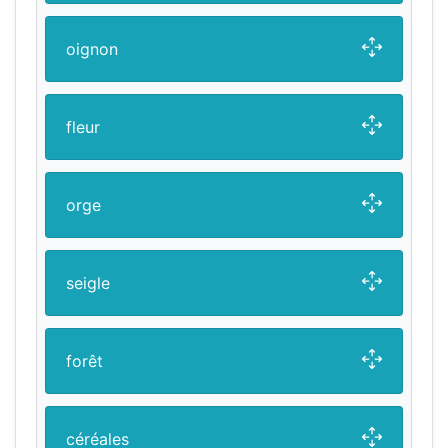
oignon
fleur
orge
seigle
forêt
céréales