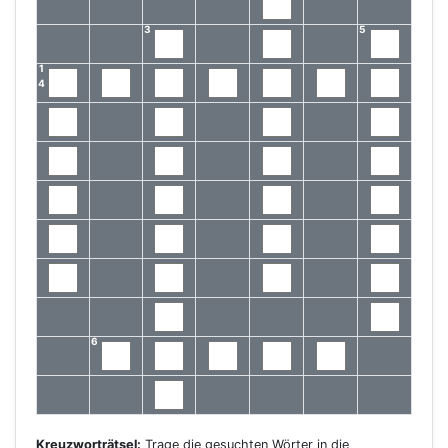
3
5
1
4
6
Kreuzworträtsel:
Trage die gesuchten Wörter in die