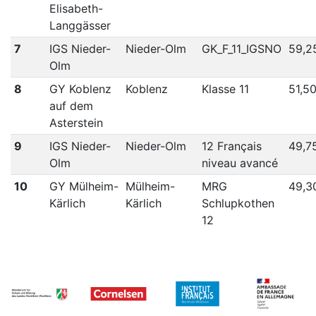
Elisabeth-
Langgässer
7
IGS Nieder-
Nieder-Olm
GK_F_11_IGSNO
59,2
Olm
8
GY Koblenz
Koblenz
Klasse 11
51,5
auf dem
Asterstein
9
IGS Nieder-
Nieder-Olm
12 Français
49,7
Olm
niveau avancé
10
GY Mülheim-
Mülheim-
MRG
49,3
Kärlich
Kärlich
Schlupkothen
12