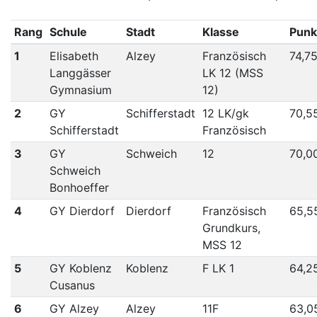
Rang
Schule
Stadt
Klasse
Punk
1
Elisabeth
Alzey
Französisch
74,7
Langgässer
LK 12 (MSS
Gymnasium
12)
2
GY
Schifferstadt
12 LK/gk
70,5
Schifferstadt
Französisch
3
GY
Schweich
12
70,0
Schweich
Bonhoeffer
4
GY Dierdorf
Dierdorf
Französisch
65,5
Grundkurs,
MSS 12
5
GY Koblenz
Koblenz
F LK 1
64,2
Cusanus
6
GY Alzey
Alzey
11F
63,0