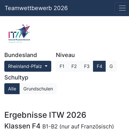
Teamwettbewerb 2026
Bundesland
Niveau
Rheinland-Pfalz
F1
F2
F3
F4
G
Schultyp
Alle
Grundschulen
Ergebnisse ITW 2026
Klassen F4
B1-B2 (nur auf Französisch)