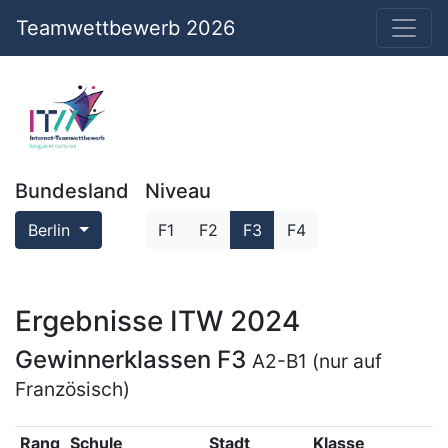
Teamwettbewerb 2026
Bundesland
Niveau
Berlin
F1
F2
F3
F4
Ergebnisse ITW 2024
Gewinnerklassen F3
A2-B1 (nur auf
Französisch)
Rang
Schule
Stadt
Klasse