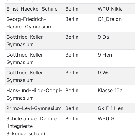
Ernst-Haeckel-Schule
Berlin
WPU Nikia
Georg-Friedrich-
Berlin
Q1_Drelon
Händel-Gymnasium
Gottfried-Keller-
Berlin
9 Dä
Gymnasium
Gottfried-Keller-
Berlin
9 Hen
Gymnasium
Gottfried-Keller-
Berlin
9 Ws
Gymnasium
Hans-und-Hilde-Coppi-
Berlin
Klasse 10a
Gymnasium
Primo-Levi-Gymnasium
Berlin
Gk F 1 Hen
Schule an der Dahme
Berlin
WPU 9
(Integrierte
Sekundarschule)