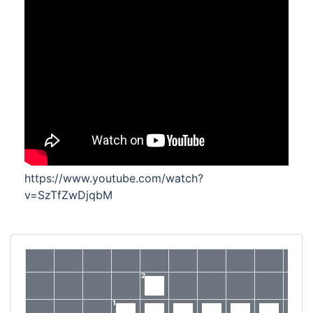
https://www.youtube.com/watch?
v=SzTfZwDjqbM
2
1