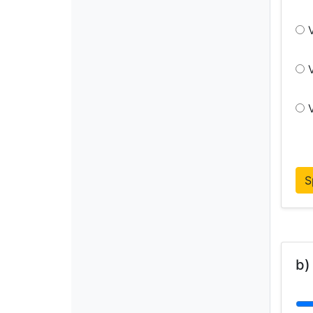
V
V
V
S
b)