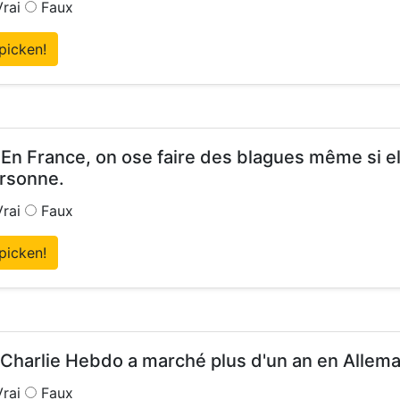
rai
Faux
picken!
 En France, on ose faire des blagues même si ell
rsonne.
rai
Faux
picken!
 Charlie Hebdo a marché plus d'un an en Allem
rai
Faux