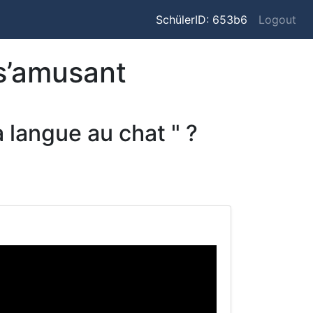
SchülerID: 653b6
Logout
 s’amusant
a langue au chat " ?