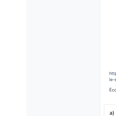
htt
le-
Éco
a)