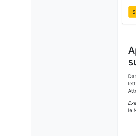
S
A
s
Dan
let
Att
Ex
le 