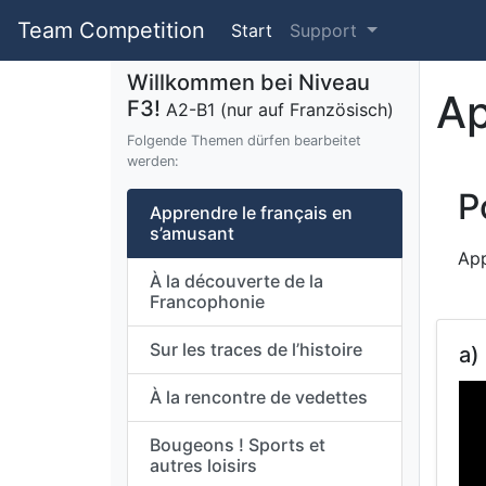
Team Competition
Start
Support
Willkommen bei Niveau
Ap
F3!
A2-B1 (nur auf Französisch)
Folgende Themen dürfen bearbeitet
werden:
P
Apprendre le français en
s’amusant
App
À la découverte de la
Francophonie
Sur les traces de l’histoire
a)
À la rencontre de vedettes
Bougeons ! Sports et
autres loisirs