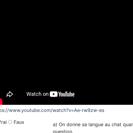
tps://www.youtube.com/watch?v=Ae-rw9zw-es
rai
Faux
a) On donne sa langue au chat quan
question.