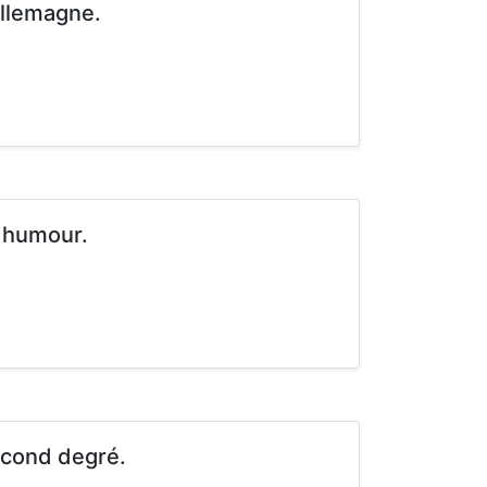
Allemagne.
 humour.
second degré.