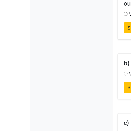
ou
V
S
b)
V
S
c)