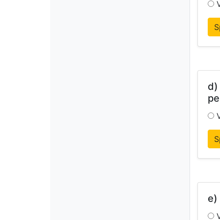
V
S
d)
pe
V
S
e)
V